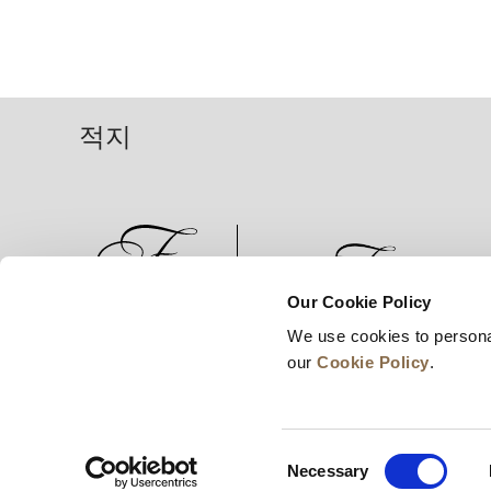
적지
Our Cookie Policy
We use cookies to persona
뉴스
비즈니스 개발
경력
our
Cookie Policy
.
Consent
Necessary
Selection
© 2026 Frasers Hospitality Pte Ltd. 프레이저 