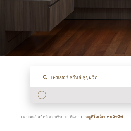
เฟรเซอร์ สวีทส์ สุขุมวิท
ที่พัก
สตูดิโอเอ็กแซคคิวทีฟ