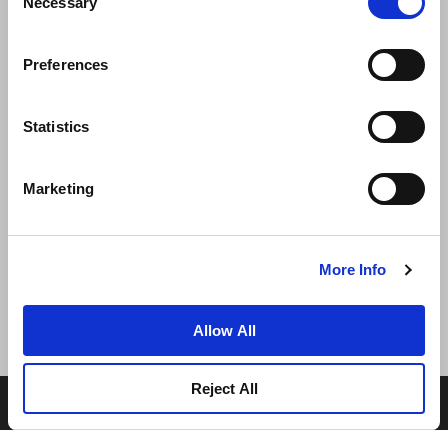
Necessary
Selection
Preferences
สิ่งแวดล้อม
การพัฒนาธุรกิจ
ติดต่อเรา
Statistics
รับประกันราคาดีที่สุด
Marketing
นโยบายความเป็นส่วนตัว
เงื่อนไขการใช้งาน
More Info
Allow All
Reject All
© 2022 Frasers Hospitality Pte Ltd. A member of Frasers
Property Group.
src="//s7.addthis.com/js/300/addthis_widget.js#pubid=ra-