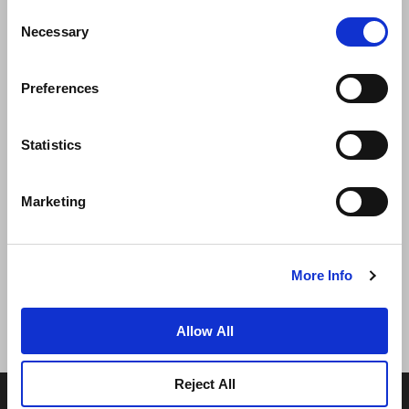
Consent
Necessary
Selection
Preferences
สิ่งแวดล้อม
การพัฒนาธุรกิจ
ติดต่อเรา
Statistics
รับประกันราคาดีที่สุด
Marketing
นโยบายความเป็นส่วนตัว
เงื่อนไขการใช้งาน
More Info
Allow All
Reject All
© 2022 Frasers Hospitality Pte Ltd. A member of Frasers
Property Group.