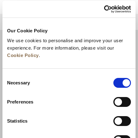
TRỞ LẠI ĐẦU TRANG
Our Cookie Policy
We use cookies to personalise and improve your user
experience. For more information, please visit our
Cookie Policy
.
Consent
Necessary
Selection
Preferences
Bền Vững
Phát Triển Kinh Doanh
Liên Hệ Với Chúng Tôi
Statistics
Đảm Bảo Mức Giá Tốt Nhất