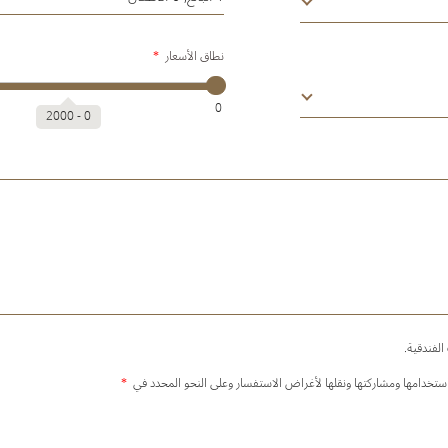
نطاق الأسعار
*
0
2000
‐
0
لفندقية.
استخدامها ومشاركتها ونقلها لأغراض الاستفسار وعلى النحو المحدد في
*