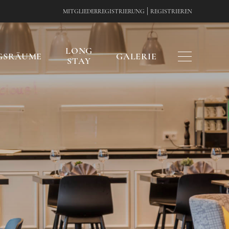
|
MITGLIEDERREGISTRIERUNG
REGISTRIEREN
LONG
GSRÄUME
GALERIE
STAY