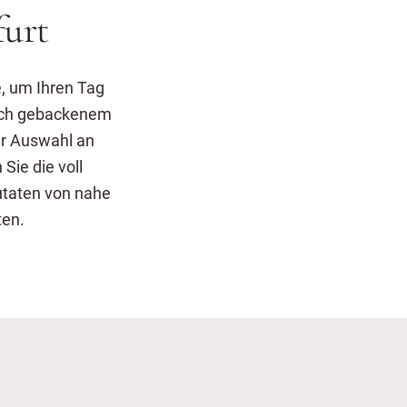
furt
e, um Ihren Tag
isch gebackenem
er Auswahl an
ie die voll
utaten von nahe
ten.