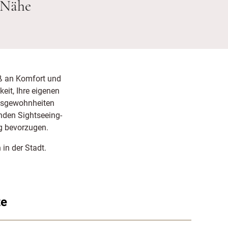
 Nähe
aß an Komfort und
eit, Ihre eigenen
ngsgewohnheiten
enden Sightseeing-
g bevorzugen.
in der Stadt.
te