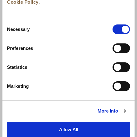
Cookie Policy
.
Consent
Necessary
Selection
Preferences
Neuigkeiten
Unternehmensentwicklung
Statistics
Karriere
Kontakt
Bestpreisgarantie
Marketing
Datenschutzerklärung
Cookie-Erklärung
Nutzungsbestimmungen
Sitemap
More Info
Allow All