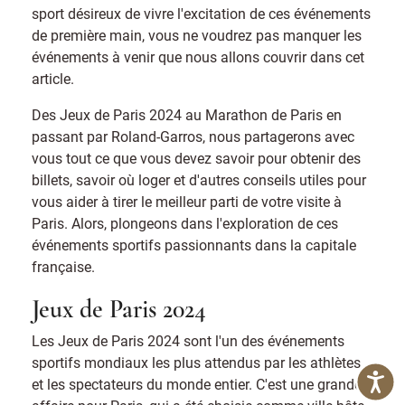
sport désireux de vivre l'excitation de ces événements
de première main, vous ne voudrez pas manquer les
événements à venir que nous allons couvrir dans cet
article.
Des Jeux de Paris 2024 au Marathon de Paris en
passant par Roland-Garros, nous partagerons avec
vous tout ce que vous devez savoir pour obtenir des
billets, savoir où loger et d'autres conseils utiles pour
vous aider à tirer le meilleur parti de votre visite à
Paris. Alors, plongeons dans l'exploration de ces
événements sportifs passionnants dans la capitale
française.
Jeux de Paris 2024
Les Jeux de Paris 2024 sont l'un des événements
sportifs mondiaux les plus attendus par les athlètes
et les spectateurs du monde entier. C'est une grande