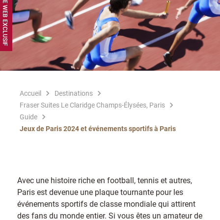
Accueil
Destinations
Fraser Suites Le Claridge Champs-Élysées, Paris
Guide
Jeux de Paris 2024 et événements sportifs à Paris
Avec une histoire riche en football, tennis et autres,
Paris est devenue une plaque tournante pour les
événements sportifs de classe mondiale qui attirent
des fans du monde entier. Si vous êtes un amateur de