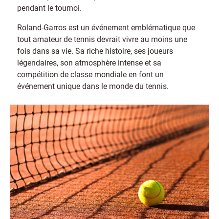
pendant le tournoi.
Roland-Garros est un événement emblématique que
tout amateur de tennis devrait vivre au moins une
fois dans sa vie. Sa riche histoire, ses joueurs
légendaires, son atmosphère intense et sa
compétition de classe mondiale en font un
événement unique dans le monde du tennis.