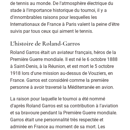
de tennis au monde. De l'atmosphère électrique du
stade à l'importance historique du tournoi, il y a
d'innombrables raisons pour lesquelles les
Internationaux de France à Paris valent la peine d'être
suivis par tous ceux qui aiment le tennis.
L'histoire de Roland-Garros
Roland Garros était un aviateur français, héros de la
Première Guerre mondiale. Il est né le 6 octobre 1888
à Saint-Denis, à la Réunion, et est mort le 5 octobre
1918 lors d'une mission au-dessus de Vouziers, en
France. Garros est considéré comme la première
personne à avoir traversé la Méditerranée en avion.
La raison pour laquelle le tournoi a été nommé
d'après Roland Garros est sa contribution à l'aviation
et sa bravoure pendant la Première Guerre mondiale.
Garros était une personnalité très respectée et
admirée en France au moment de sa mort. Les