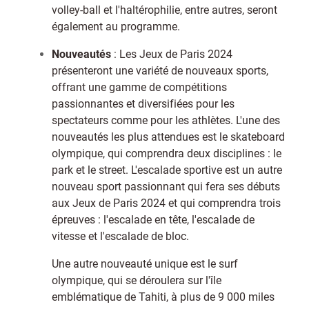
volley-ball et l'haltérophilie, entre autres, seront
également au programme.
Nouveautés
: Les Jeux de Paris 2024
présenteront une variété de nouveaux sports,
offrant une gamme de compétitions
passionnantes et diversifiées pour les
spectateurs comme pour les athlètes. L'une des
nouveautés les plus attendues est le skateboard
olympique, qui comprendra deux disciplines : le
park et le street. L'escalade sportive est un autre
nouveau sport passionnant qui fera ses débuts
aux Jeux de Paris 2024 et qui comprendra trois
épreuves : l'escalade en tête, l'escalade de
vitesse et l'escalade de bloc.
Une autre nouveauté unique est le surf
olympique, qui se déroulera sur l'île
emblématique de Tahiti, à plus de 9 000 miles