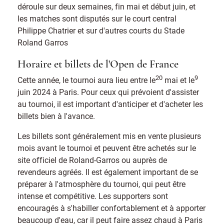
déroule sur deux semaines, fin mai et début juin, et
les matches sont disputés sur le court central
Philippe Chatrier et sur d'autres courts du Stade
Roland Garros
Horaire et billets de l'Open de France
20
9
Cette année, le tournoi aura lieu entre le
mai et le
juin 2024 à Paris. Pour ceux qui prévoient d'assister
au tournoi, il est important d'anticiper et d'acheter les
billets bien à l'avance.
Les billets sont généralement mis en vente plusieurs
mois avant le tournoi et peuvent être achetés sur le
site officiel de Roland-Garros ou auprès de
revendeurs agréés. Il est également important de se
préparer à l'atmosphère du tournoi, qui peut être
intense et compétitive. Les supporters sont
encouragés à s'habiller confortablement et à apporter
beaucoup d'eau, car il peut faire assez chaud à Paris