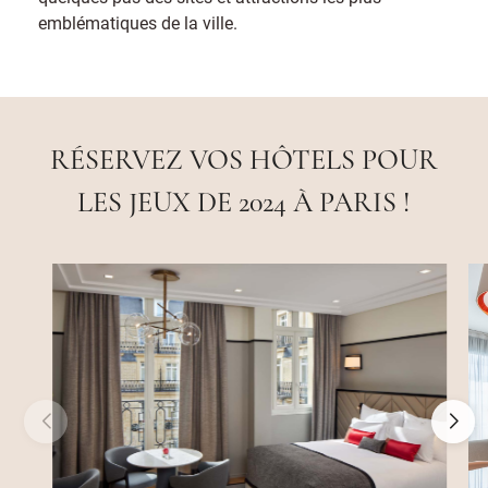
emblématiques de la ville.
RÉSERVEZ VOS HÔTELS POUR
LES JEUX DE 2024 À PARIS !