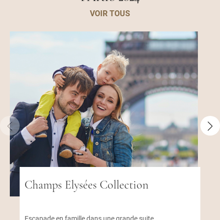
VOIR TOUS
Champs Elysées Collection
Escapade en famille dans une grande suite.