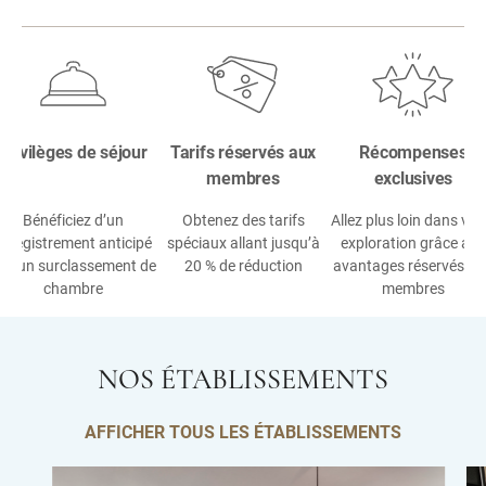
Privilèges de séjour
Tarifs réservés aux
Récompenses
membres
exclusives
Bénéficiez d’un
Obtenez des tarifs
Allez plus loin dans vot
enregistrement anticipé
spéciaux allant jusqu’à
exploration grâce aux
t d’un surclassement de
20 % de réduction
avantages réservés au
chambre
membres
NOS ÉTABLISSEMENTS
AFFICHER TOUS LES ÉTABLISSEMENTS