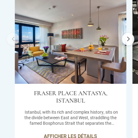
FRASER PLACE ANTASYA,
ISTANBUL
Istanbul, with its rich and complex history, sits on
the divide between East and West, straddling the
famed Bosphorus Strait that separates the
continents of Asia and Europe.
Explore the thriving commercial and cultural capital
AFFICHER LES DÉTAILS