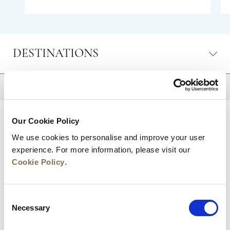
of Turkey from Fraser Place Antasya’s
contemporary Istanbul serviced apartment, which
towers above the lively business and shopping
district of Umraniye in an upscale residential
complex. Its 80 fully-furnished apartment hotel
ensure a safe and secure stay in modern, stylish
DESTINATIONS
surroundings tailored to the needs of business and
leisure travellers visiting for the long or short term.
RETOUR EN HAUT DE PAGE
Our Cookie Policy
We use cookies to personalise and improve your user
experience. For more information, please visit our
Cookie Policy
.
Consent
Necessary
Selection
Actualités
Développement commercial