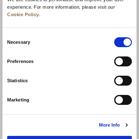
experience. For more information, please visit our
Cookie Policy
.
Consent
Necessary
Selection
Actualités
Développement commercial
Preferences
Postes à pourvoir
Nous contacter
Meilleurs tarifs garantis
Statistics
Charte de confidentialité
Marketing
Déclaration relative aux cookies
Conditions d’utilisation
Carte du site
More Info