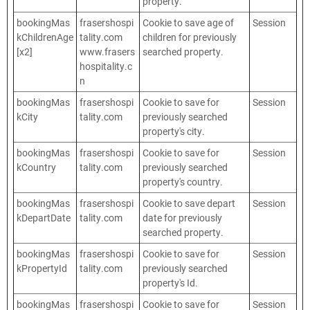
property.
bookingMas
frasershospi
Cookie to save age of
Session
kChildrenAge
tality.com
children for previously
[x2]
www.frasers
searched property.
hospitality.c
n
bookingMas
frasershospi
Cookie to save for
Session
kCity
tality.com
previously searched
property's city.
bookingMas
frasershospi
Cookie to save for
Session
kCountry
tality.com
previously searched
property's country.
bookingMas
frasershospi
Cookie to save depart
Session
kDepartDate
tality.com
date for previously
searched property.
bookingMas
frasershospi
Cookie to save for
Session
kPropertyId
tality.com
previously searched
property's Id.
bookingMas
frasershospi
Cookie to save for
Session