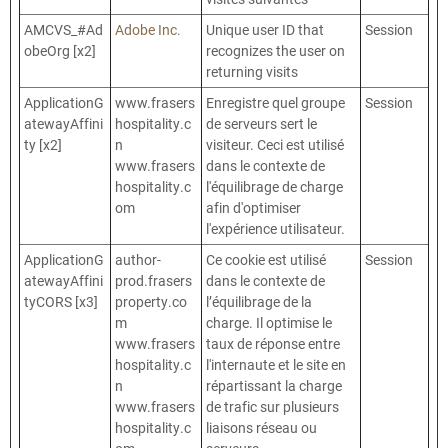
AMCVS_#Ad
Adobe Inc.
Unique user ID that
Session
obeOrg [x2]
recognizes the user on
returning visits
ApplicationG
www.frasers
Enregistre quel groupe
Session
atewayAffini
hospitality.c
de serveurs sert le
ty [x2]
n
visiteur. Ceci est utilisé
www.frasers
dans le contexte de
hospitality.c
l'équilibrage de charge
om
afin d'optimiser
l'expérience utilisateur.
ApplicationG
author-
Ce cookie est utilisé
Session
atewayAffini
prod.frasers
dans le contexte de
tyCORS [x3]
property.co
l’équilibrage de la
m
charge. Il optimise le
www.frasers
taux de réponse entre
hospitality.c
l'internaute et le site en
n
répartissant la charge
www.frasers
de trafic sur plusieurs
hospitality.c
liaisons réseau ou