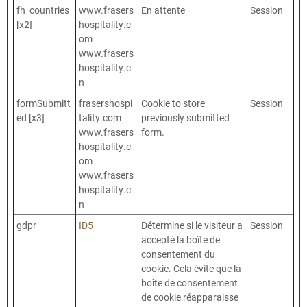
fh_countries
www.frasers
En attente
Session
[x2]
hospitality.c
om
www.frasers
hospitality.c
n
formSubmitt
frasershospi
Cookie to store
Session
ed [x3]
tality.com
previously submitted
www.frasers
form.
hospitality.c
om
www.frasers
hospitality.c
n
gdpr
ID5
Détermine si le visiteur a
Session
accepté la boîte de
consentement du
cookie. Cela évite que la
boîte de consentement
de cookie réapparaisse