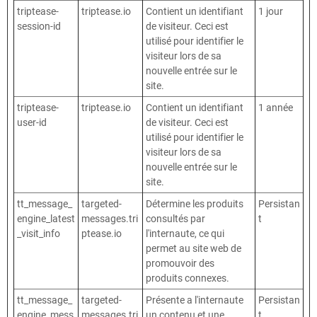
triptease-
triptease.io
Contient un identifiant
1 jour
session-id
de visiteur. Ceci est
utilisé pour identifier le
visiteur lors de sa
nouvelle entrée sur le
site.
triptease-
triptease.io
Contient un identifiant
1 année
user-id
de visiteur. Ceci est
utilisé pour identifier le
visiteur lors de sa
nouvelle entrée sur le
site.
tt_message_
targeted-
Détermine les produits
Persistan
engine_latest
messages.tri
consultés par
t
_visit_info
ptease.io
l'internaute, ce qui
permet au site web de
promouvoir des
produits connexes.
tt_message_
targeted-
Présente a l'internaute
Persistan
engine_mess
messages.tri
un contenu et une
t