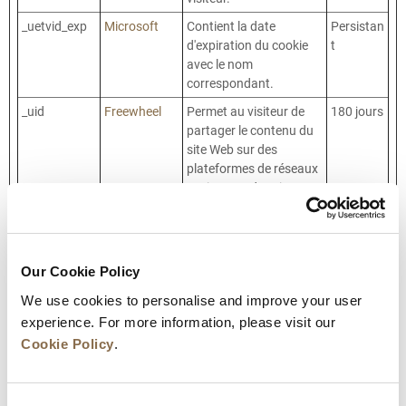
_uetvid_exp
Microsoft
Contient la date
Persistan
d'expiration du cookie
t
avec le nom
correspondant.
_uid
Freewheel
Permet au visiteur de
180 jours
partager le contenu du
site Web sur des
plateformes de réseaux
sociaux ou des sites
Web.
AFFICHE_W
Weborama
Utilisé par la plateforme
1 année
publicitaire Weborama
Our Cookie Policy
pour déterminer les
intérêts du visiteur en
We use cookies to personalise and improve your user
fonction de ses visites
experience. For more information, please visit our
de pages, du contenu
Cookie Policy
.
sur lequel il clique et
d'autres actions sur le
site.