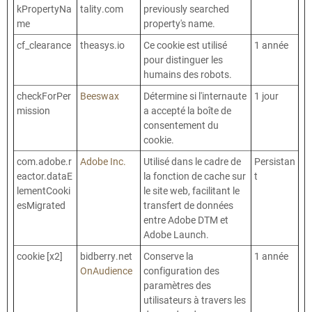
kPropertyNa
tality.com
previously searched
me
property's name.
cf_clearance
theasys.io
Ce cookie est utilisé
1 année
pour distinguer les
humains des robots.
checkForPer
Beeswax
Détermine si l'internaute
1 jour
mission
a accepté la boîte de
consentement du
cookie.
com.adobe.r
Adobe Inc.
Utilisé dans le cadre de
Persistan
eactor.dataE
la fonction de cache sur
t
lementCooki
le site web, facilitant le
esMigrated
transfert de données
entre Adobe DTM et
Adobe Launch.
cookie [x2]
bidberry.net
Conserve la
1 année
OnAudience
configuration des
paramètres des
utilisateurs à travers les