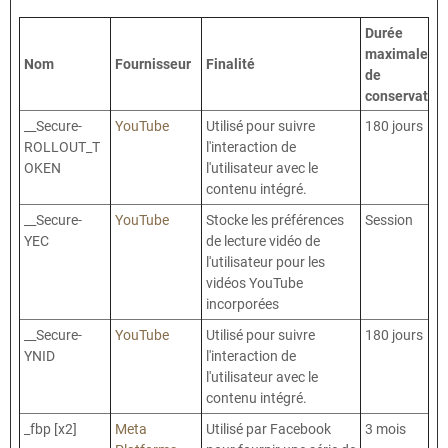
Durée
maximale
Nom
Fournisseur
Finalité
de
conservation
__Secure-
YouTube
Utilisé pour suivre
180 jours
ROLLOUT_T
l'interaction de
OKEN
l'utilisateur avec le
contenu intégré.
__Secure-
YouTube
Stocke les préférences
Session
YEC
de lecture vidéo de
l'utilisateur pour les
vidéos YouTube
incorporées
__Secure-
YouTube
Utilisé pour suivre
180 jours
YNID
l'interaction de
l'utilisateur avec le
contenu intégré.
_fbp [x2]
Meta
Utilisé par Facebook
3 mois