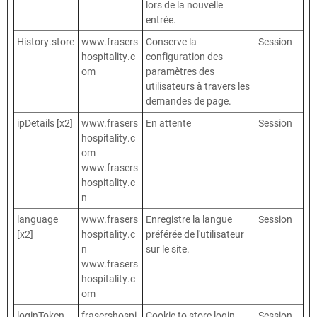
lors de la nouvelle
entrée.
History.store
www.frasers
Conserve la
Session
hospitality.c
configuration des
om
paramètres des
utilisateurs à travers les
demandes de page.
ipDetails [x2]
www.frasers
En attente
Session
hospitality.c
om
www.frasers
hospitality.c
n
language
www.frasers
Enregistre la langue
Session
[x2]
hospitality.c
préférée de l'utilisateur
n
sur le site.
www.frasers
hospitality.c
om
loginToken
frasershospi
Cookie to store login
Session