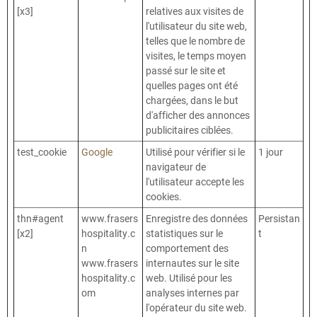
[x3]
relatives aux visites de
l'utilisateur du site web,
telles que le nombre de
visites, le temps moyen
passé sur le site et
quelles pages ont été
chargées, dans le but
d'afficher des annonces
publicitaires ciblées.
test_cookie
Google
Utilisé pour vérifier si le
1 jour
navigateur de
l'utilisateur accepte les
cookies.
thn#agent
www.frasers
Enregistre des données
Persistan
[x2]
hospitality.c
statistiques sur le
t
n
comportement des
www.frasers
internautes sur le site
hospitality.c
web. Utilisé pour les
om
analyses internes par
l'opérateur du site web.