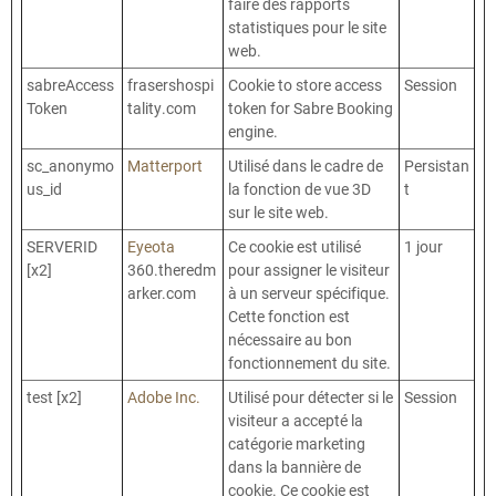
faire des rapports
statistiques pour le site
web.
sabreAccess
frasershospi
Cookie to store access
Session
Token
tality.com
token for Sabre Booking
engine.
sc_anonymo
Matterport
Utilisé dans le cadre de
Persistan
us_id
la fonction de vue 3D
t
sur le site web.
SERVERID
Eyeota
Ce cookie est utilisé
1 jour
[x2]
360.theredm
pour assigner le visiteur
arker.com
à un serveur spécifique.
Cette fonction est
nécessaire au bon
fonctionnement du site.
test [x2]
Adobe Inc.
Utilisé pour détecter si le
Session
visiteur a accepté la
catégorie marketing
dans la bannière de
cookie. Ce cookie est