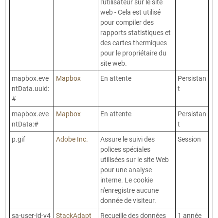
l'utilisateur sur le site
web - Cela est utilisé
pour compiler des
rapports statistiques et
des cartes thermiques
pour le propriétaire du
site web.
mapbox.eve
Mapbox
En attente
Persistan
ntData.uuid:
t
#
mapbox.eve
Mapbox
En attente
Persistan
ntData:#
t
p.gif
Adobe Inc.
Assure le suivi des
Session
polices spéciales
utilisées sur le site Web
pour une analyse
interne. Le cookie
n'enregistre aucune
donnée de visiteur.
sa-user-id-v4
StackAdapt
Recueille des données
1 année