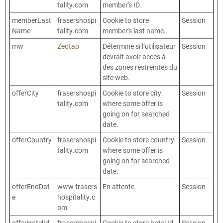
tality.com
member's ID.
memberLast
frasershospi
Cookie to store
Session
Name
tality.com
member's last name.
mw
Zeotap
Détermine si l’utilisateur
Session
devrait avoir accès à
des zones restreintes du
site web.
offerCity
frasershospi
Cookie to store city
Session
tality.com
where some offer is
going on for searched
date.
offerCountry
frasershospi
Cookie to store country
Session
tality.com
where some offer is
going on for searched
date.
offerEndDat
www.frasers
En attente
Session
e
hospitality.c
om
offerHotelId
frasershospi
Cookie to store hotel Id
Session