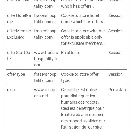
tality.com
which has offers .
offerHotelNa
frasershospi
Cookie to store hotel
Session
me
tality.com
name which has offers .
offerMember
frasershospi
Cookie to store whether
Session
Exclusive
tality.com
offer is applicable only
for exclusive members.
offerStartDa
www.frasers
En attente
Session
te
hospitality.c
om
offerType
frasershospi
Cookie to store offer
Session
tality.com
type.
rc::a
www.recapt
Ce cookie est utilisé
Persistan
cha.net
pour distinguer les
t
humains des robots.
Ceci est bénéfique pour
le site web afin de créer
des rapports valides sur
l'utilisation du leur site.