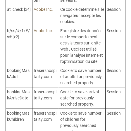
om
serveurs.
at_check [x4]
Adobe Inc.
Ce cookie détermine si le
Session
navigateur accepte les
cookies.
b/ss/#/1/#/
Adobe Inc.
Enregistre des données
Session
s# [x2]
sur le comportement
des visiteurs sur le site
Web . Ceci est utilisé
pour l'analyse interne et
l'optimisation du site.
bookingMas
frasershospi
Cookie to save number
Session
kAdult
tality.com
of adults for previously
searched property.
bookingMas
frasershospi
Cookie to save arrival
Session
kArriveDate
tality.com
date for previously
searched property.
bookingMas
frasershospi
Cookie to save number
Session
kChildren
tality.com
of children for
previously searched