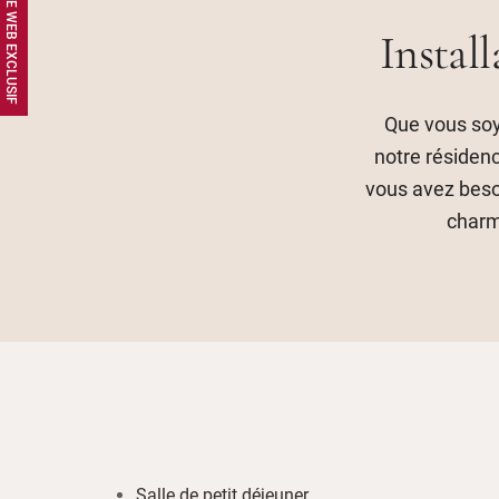
Instal
Que vous soy
notre résidenc
vous avez beso
charm
Salle de petit déjeuner