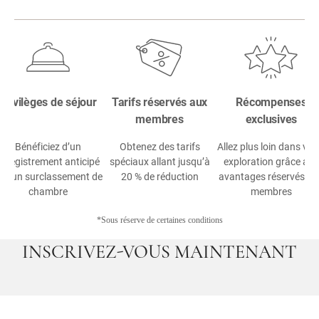
Privilèges de séjour
Tarifs réservés aux
Récompenses
membres
exclusives
Bénéficiez d’un
Obtenez des tarifs
Allez plus loin dans vot
enregistrement anticipé
spéciaux allant jusqu’à
exploration grâce aux
t d’un surclassement de
20 % de réduction
avantages réservés au
chambre
membres
*Sous réserve de certaines conditions
INSCRIVEZ-VOUS MAINTENANT