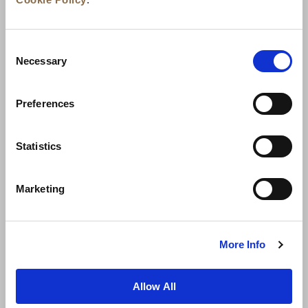
Consent
Necessary
Selection
Actualités
Développement commercial
Preferences
Postes à pourvoir
Nous contacter
Meilleurs tarifs garantis
Statistics
Charte de confidentialité
Marketing
Déclaration relative aux cookies
Conditions d’utilisation
Carte du site
More Info
Allow All