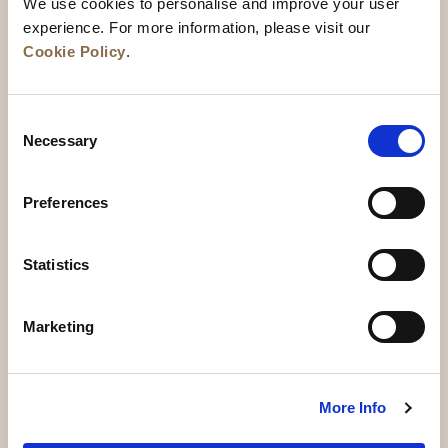
We use cookies to personalise and improve your user
experience. For more information, please visit our
Cookie Policy
.
Consent
Necessary
Selection
Actualités
Développement commercial
Preferences
Postes à pourvoir
Nous contacter
Meilleurs tarifs garantis
Statistics
Charte de confidentialité
Marketing
Déclaration relative aux cookies
Conditions d’utilisation
Carte du site
More Info