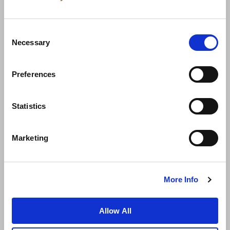
Consent
Necessary
Selection
Preferences
Berita
Pengembangan Bisnis
Karier
Statistics
Hubungi Kami
Jaminan Tarif Terbaik
Marketing
Kebijakan Privasi
Pernyataan Cookie
Ketentuan Penggunaan
Peta Situs
More Info
Allow All