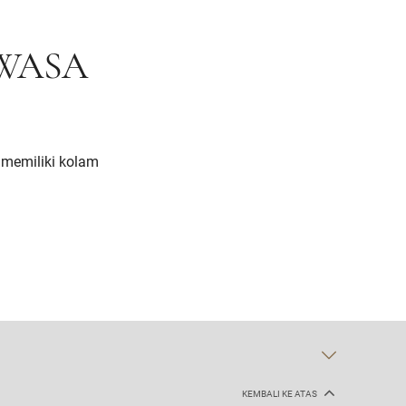
WASA
g memiliki kolam
KEMBALI KE ATAS