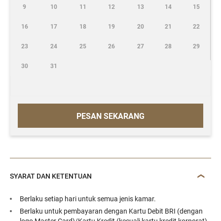
9
10
11
12
13
14
15
16
17
18
19
20
21
22
23
24
25
26
27
28
29
30
31
PESAN SEKARANG
SYARAT DAN KETENTUAN
Berlaku setiap hari untuk semua jenis kamar.
Berlaku untuk pembayaran dengan Kartu Debit BRI (dengan
logo Master Card)/Kartu Kredit (kecuali kartu kredit korporat)