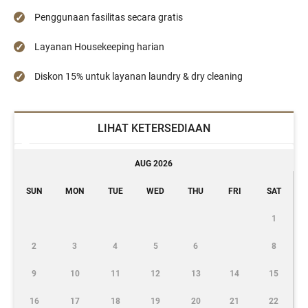
Penggunaan fasilitas secara gratis
Layanan Housekeeping harian
Diskon 15% untuk layanan laundry & dry cleaning
LIHAT KETERSEDIAAN
AUG 2026
SUN
MON
TUE
WED
THU
FRI
SAT
1
2
3
4
5
6
8
9
10
11
12
13
14
15
16
17
18
19
20
21
22