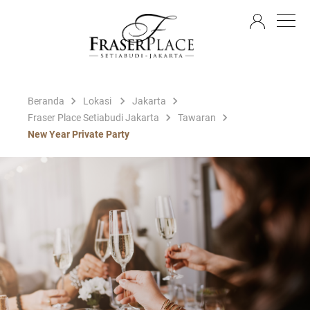
ID
Beranda
Lokasi
Jakarta
Fraser Place Setiabudi Jakarta
Tawaran
New Year Private Party