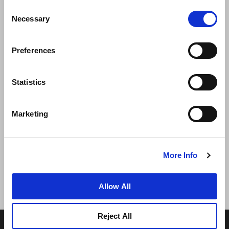
Consent
Necessary
Selection
Preferences
ニュース
事業展開
キャリア
Statistics
お問い合わせ
ベストレート保証
Marketing
プライバシーポリシー
クッキー宣言
ご利用規約
サイトマップへ進む
More Info
Allow All
Reject All
© 2026 Frasers Hospitality Pte Ltd. フレイザーズ・プロ
パティグループの一員