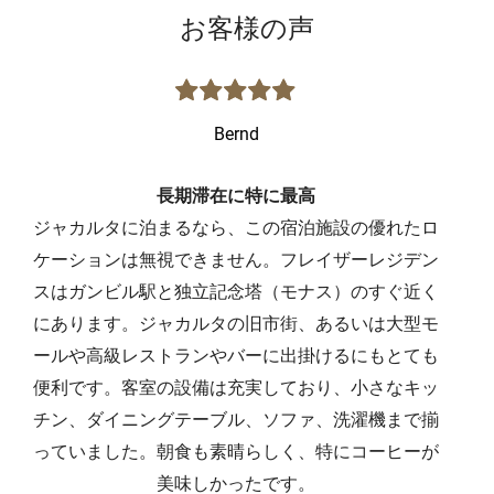
お客様の声
Bernd
長期滞在に特に最高
ジャカルタに泊まるなら、この宿泊施設の優れたロ
家
ケーションは無視できません。フレイザーレジデン
し
スはガンビル駅と独立記念塔（モナス）のすぐ近く
親
にあります。ジャカルタの旧市街、あるいは大型モ
っ
ールや高級レストランやバーに出掛けるにもとても
し
便利です。客室の設備は充実しており、小さなキッ
チン、ダイニングテーブル、ソファ、洗濯機まで揃
っていました。朝食も素晴らしく、特にコーヒーが
美味しかったです。