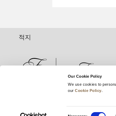
적지
Our Cookie Policy
We use cookies to persona
뉴스
비즈니스 개발
경력
our
Cookie Policy
.
Consent