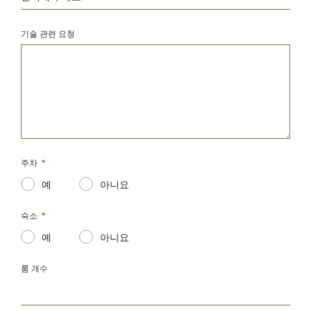
기술 관련 요청
주차
*
예
아니요
숙소
*
예
아니요
룸 개수