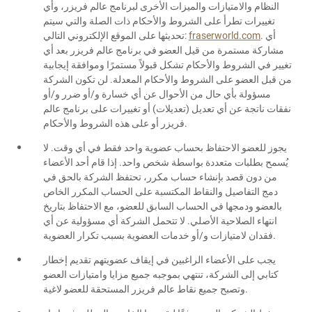
النظام والامتيازات والميزات الأخرى لبرنامج عالم فريزر، وأي
تغييرات تطرأ على الشروط والأحكام ذات الصلة والتي سيتم
. أي
fraserworld.com
تحديثها على الموقع الإلكتروني التالي:
مشاركة مستمرة من قيل العضو في برنامج عالم فريزر بعد أي
تغيير في الشروط والأحكام تشكل قبولاً مستمرًا وموافقة إيجابية
من قبل العضو على الشروط والأحكام المعدلة. لن تكون الشركة
مسؤولة بأي حال من الأحوال عن أي خسارة و/أو ضرر و/أو
نفقات ناتجة عن أي تعديل (تعديلات) أو تغييرات على برنامج عالم
فريزر أو على هذه الشروط والأحكام.
يجوز للعضو الاحتفاظ بحساب عضوية واحد فقط في أي وقت. لا
يُسمح بطلبات متعددة بواسطة شخص واحد. إذا قام أحد الأعضاء
من دون قصد بإنشاء حساب مكرر، تحتفظ الشركة بالحق في
دمج التفاصيل والنقاط المكتسبة على الحساب المكرر الخاص
بالعضو ودمجها في الحساب السابق للعضو، مع الاحتفاظ بتاريخ
انتهاء الصلاحية الأصلي. لا تتحمل الشركة أي مسؤولية عن أي
فقدان لامتيازات و/أو خدمات العضوية بسبب تكرار العضوية.
يجب على الأعضاء الراغبين في إيقاف عضويتهم تقديم إخطار
كتابي إلى الشركة، تنتهي بموجبه جميع مزايا وامتيازات العضو
وتصبح جميع نقاط عالم فريزر المستحقة للعضو لاغية.