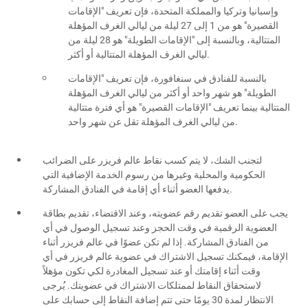
وإسبانيا وتركيا والمملكة المتحدة، فإن تعريف "الإقامات
القصيرة" هو من 1 إلى 27 ليلة من ليالي الغرف المؤهلة
المتتالية، وبالنسبة إلى "الإقامات الطويلة" هو 28 ليلة من
ليالي الغرف المؤهلة المتتالية أو أكثر.
بالنسبة للفنادق في سنغافورة، فإن تعريف "الإقامات
الطويلة" هو شهر واحد أو أكثر من ليالي الغرف المؤهلة
المتتالية بينما تعريف "الإقامات القصيرة" هو أي فترة متتالية
من ليالي الغرف المؤهلة تقل عن شهر واحد.
لتجنب الشك، لا يتم كسب نقاط عالم فريزر على الضرائب
الحكومية والمحلية وغيرها من رسوم الخدمة الإضافية التي
يدفعها العضو أثناء أي إقامة في الفنادق المشاركة.
يجب على العضو تقديم رقم عضويته، وعند الاقتضاء، تقديم بطاقة
العضوية الرقمية في وقت الحجز وعند تسجيل الوصول في أي
من الفنادق المشاركة. إذا لم تكن عضوًا في عالم فريزر أثناء
الإقامة، فيمكنك تسجيل الاشتراك في عضوية عالم فريزر في أي
وقت أثناء إقامتك أو عند تسجيل المغادرة لكي تكون مؤهلاً
لاستحقاق النقاط لممتلكات الاشتراك في عضويتك. يُرجى
الانتظار لمدة 30 يومًا حتى تتم إضافة النقاط إلى حسابك على