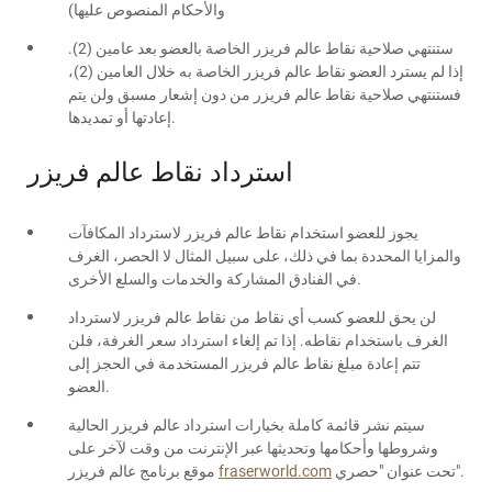
والأحكام المنصوص عليها)
ستنتهي صلاحية نقاط عالم فريزر الخاصة بالعضو بعد عامين (2).
إذا لم يسترد العضو نقاط عالم فريزر الخاصة به خلال العامين (2)،
فستنتهي صلاحية نقاط عالم فريزر من دون إشعار مسبق ولن يتم
إعادتها أو تمديدها.
استرداد نقاط عالم فريزر
يجوز للعضو استخدام نقاط عالم فريزر لاسترداد المكافآت
والمزايا المحددة بما في ذلك، على سبيل المثال لا الحصر، الغرف
في الفنادق المشاركة والخدمات والسلع الأخرى.
لن يحق للعضو كسب أي نقاط من نقاط عالم فريزر لاسترداد
الغرف باستخدام نقاطه. إذا تم إلغاء استرداد سعر الغرفة، فلن
تتم إعادة مبلغ نقاط عالم فريزر المستخدمة في الحجز إلى
العضو.
سيتم نشر قائمة كاملة بخيارات استرداد عالم فريزر الحالية
وشروطها وأحكامها وتحديثها عبر الإنترنت من وقت لآخر على
تحت عنوان "حصري".
fraserworld.com
موقع برنامج عالم فريزر