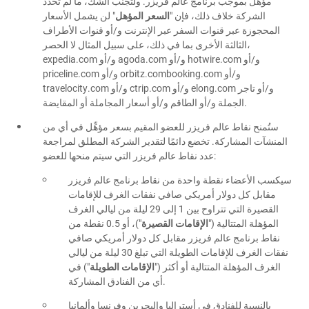
مؤهِّل بموجب برنامج عالم فريزر. ولتجنب الشك، ما لم تحدد
الشركة خلاف ذلك، فإن "
السعر المؤهل
" لن يشمل الأسعار
المحجوزة عبر قنوات السفر عبر الإنترنت و/أو قنوات الأطراف
الثالثة الأخرى بما في ذلك، على سبيل المثال لا الحصر،
expedia.com و/أو agoda.com و/أو hotwire.com و/أو
priceline.com و/أو orbitz.combooking.com و/أو
travelocity.com و/أو ctrip.com و/أو elong.com و/أو تاجر
الجملة و/أو الطاقم و/أو أسعار المجاملة أو المقايضة.
ستُمنح نقاط عالم فريزر للعضو المقيم بسعر مؤهِّل في أي من
المنشآت المشاركة. تخضع دائمًا لتقدير الشركة المطلق لمراجعة
عدد نقاط عالم فريزر التي سيتم منحها للعضو:
سيكسب الأعضاء نقطة واحدة من نقاط برنامج عالم فريزر
مقابل كل دولار أمريكي صافي نفقات الغرف للإقامات
القصيرة التي تتراوح بين 1 إلى 29 ليلة من ليالي الغرف
المؤهلة المتتالية ("
الإقامات القصيرة
")، أو 0.5 نقطة من
نقاط برنامج عالم فريزر مقابل كل دولار أمريكي صافي
نفقات الغرف للإقامات الطويلة التي تبلغ 30 ليلة من ليالي
الغرف المؤهلة المتتالية أو أكثر ("
الإقامات الطويلة
") في
أي من الفنادق المشاركة.
بالنسبة للفنادق في أستراليا والبحرين وفرنسا وألمانيا