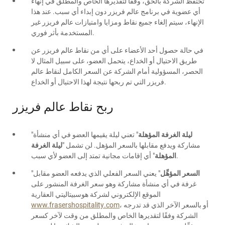
تحتفظ الشركة بالحق، وفقًا لتقديرها الخاص والمطلق في إنهاء
أي عضوية في برنامج عالم فريزر دون إبداء أي سبب. عند هذا
الإنهاء، سيتم إلغاء جميع نقاط ومزايا وامتيازات عالم فريزر غير
المستخدمة بأثر فوري.
في حالة حصول أحد الأعضاء على أي من نقاط عالم فريزر عن
طريق الاحتيال أو الخداع، يتحمل العضو، على سبيل المثال لا
الحصر، المسؤولية أمام الشركة عن السعر الكامل لنقاط عالم
فريزر التي تم ربحها نتيجة لهذا الاحتيال أو الخداع.
ربح نقاط عالم فريزر
ليلة الغرفة المؤهلة
" تعني ليلة يقيمها العضو في أي منشأة
"
مشاركة ويدفع مقابلها بالسعر المؤهل. لن تشمل "
ليلة الغرفة
" أي إقامات مجانية تمتد إلى العضو لأي سبب.
المؤهلة
السعر المؤهِّل
" يعني السعر الفعلي الذي يدفعه العضو مقابل
"
غرفة في أي منشأة مشاركة وهو سعر الغرفة المنشور على
الموقع الإلكتروني لشركة هوسبيتاليتي العقارية
، أو بالسعر الآخر الذي قد تدرجه
www.frasershospitality.com
الشركة وفقًا لتقديرها الخاص والمطلق من وقت لآخر كسعر