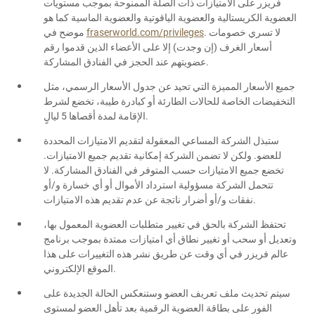
فريزر على الامتيازات ذات الصلة الممنوحة بموجب مستويات
العضوية الكريستالية والعضوية الياقوتية والعضوية الماسية كما هو
. لا تسري خصومات
fraserworld.com/privileges
موضح في
أسعار الغرف (إن وجدت) إلا على الأعضاء الذين قدموا رقم
عضويتهم عند الحجز في الفنادق المشاركة.
جميع الأسعار المميزة التي تحيد عن جدول الأسعار الرسمي، مثل
التخفيضات الخاصة للحالات الطارئة أو كبادرة طيبة، تخضع لشرط
الإقامة لمدة أقصاها 5 ليالٍ.
ستبذل الشركة المساعي المعقولة لتقديم الامتيازات المحددة
للعضو. ولكن لا تضمن الشركة إمكانية تقديم جميع الامتيازات.
تخضع جميع الامتيازات حسب المتوفر في الفنادق المشاركة. لا
تتحمل الشركة مسؤولية استرداد الأموال أو أي خسارة و/أو
نفقات و/أو أضرار ناتجة عن عدم تقديم هذه الامتيازات.
تحتفظ الشركة بالحق في تغيير متطلبات العضوية المعمول بها،
وتعديل أو سحب أو تغيير نطاق أي امتيازات ممتدة بموجب برنامج
عالم فريزر في أي وقت عن طريق نشر هذه التغييرات على هذا
الموقع الإلكتروني.
سيتم تحديث ملف تعريف العضو وستنعكس الحالة الجديدة على
الفور على بطاقة العضوية الرقمية بعد تأهل العضو لمستوى