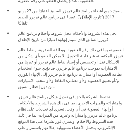
العضوية، عندئذٍ يحصل العضو على رقم عضوية.
يصبح جميع أعضاء برنامج عالم فريزر السابق اعتبارًا من 27 يوليو
2017 ("تاريخ
الإطلاق
") أعضاءً في برنامج عالم فريزر الجديد
تلقائيًا.
تحل هذه الشروط والأحكام محل شروط وأحكام برنامج عالم
فريزر السابق الذي سيتم إنهاؤه اعتبارًا من تاريخ الإطلاق.
العضوية، بما في ذلك رقم العضوية، وبطاقة العضوية، ونقاط عالم
فريزر المكتسبة، غير قابلة للتحويل. لا يمكن للعضو بأي شكل من
الأشكال نقل أو تخصيص أو إسناد نقاط عالم فريزر أو غيرها من
الامتيازات بموجب برنامج عالم فريزر. قد يؤدي سوء استخدام
بطاقة العضوية أو امتيازات برنامج عالم فريزر إلى الإنهاء الفوري
و/أو تعليق العضوية و/أو مصادرة النقاط و/أو سحب الامتيازات
من دون إخطار مسبق.
تحتفظ الشركة بالحق في تعديل هيكل برنامج عالم فريزر
وامتيازاته والميزات الأخرى، بما في ذلك هذه الشروط والأحكام،
أو إنهاء العضوية في أي وقت. تسري أي تعديلات على نظام
برنامج عالم فريزر وامتيازاته وغيرها من الميزات، بما في ذلك
هذه الشروط والأحكام، وتسري فور نشرها على هذا الموقع
الإلكتروني. يتحمل الأعضاء مسؤولية إطلاعهم باستمرار على