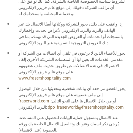
لشروط سياسة الخصوصية الخاصة بالشركة. كما أنك توافق على
أن تراقب الشركة دخولك إلى موقع عالم فريزر الإلكتروني
وخدماته المختلفة واستخدامك له.
إذا وافقت على ذلك، يجوز للشركة ووكلائها أيضًا الاتصال بك عبر
الهاتف والبريد والبريد الإلكتروني لأغراض تحديث وإخطارك
بالمنتجات أو الخدمات أو العروض الجديدة التي قد تهمك، بما في
ذلك العروض الترويجية التسويقية عبر البريد الإلكتروني.
يجوز للأعضاء الذين لا يرغبون في تلقي أي اتصالات من الشركة أو
مقدمي الخدمات التابعين لها أو المنظمات الشريكة الأخرى إلغاء
الاشتراك في هذه الاتصالات عن طريق تحديث ملف عضويتهم
على موقع عالم فريزر الإلكتروني
www.frasershospitality.com
يجوز للعضو مراجعة أي بيانات شخصية وتحديثها من خلال الوصول
إلى ملف عضويته على موقع عالم فريزر الإلكتروني
أو من خلال الاتصال بنا على النحو التالي:
fraserworld.com
dpo_fraserworld@frasershospitality.com
البريد الإلكتروني:
عند الاتصال بمسؤول حماية البيانات للحصول على المساعدة،
يُرجى ذكر اسمك وعنوانك وتفاصيل الاتصال الخاصة بك ورقم
العضوية (عند الاقتضاء).