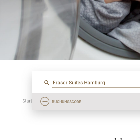
Startseite
Standorte
Fraser Suites Hamburg
Auss
BUCHUNGSCODE