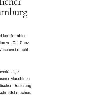
licher
Hamburg
nd komfortablen
lon vor Ort. Ganz
 Wäscherei macht
uverlässige
unserer Maschinen
atischen Dosierung
schmittel machen,