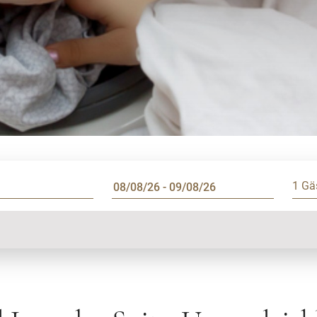
1 Gä
tattung
Waschsalon