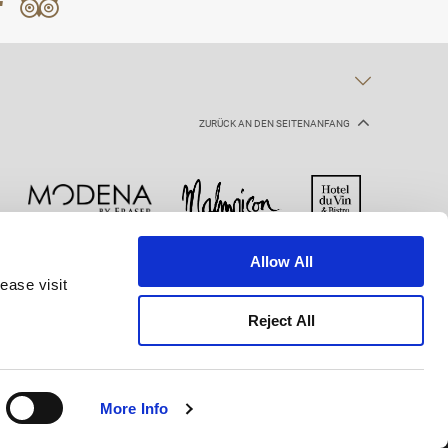
ZURÜCK AN DEN SEITENANFANG
Allow All
Cookie-Erklärung
Nutzungsbestimmungen
ease visit
Reject All
More Info