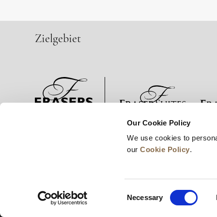
Zielgebiet
Our Cookie Policy
Neuigkeiten
Unternehmensentwicklung
Karrie
We use cookies to persona
our
Cookie Policy
.
Consent
Necessary
Selection
© 2026 Frasers Hospitality Pte Ltd. Ein Mitglied d