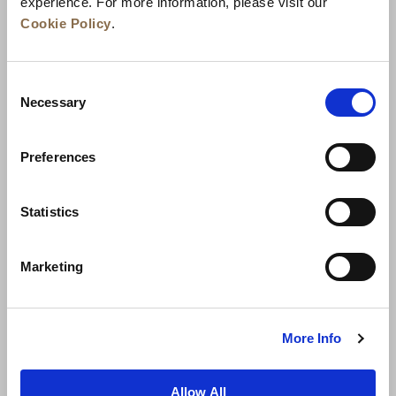
experience. For more information, please visit our
Cookie Policy
.
Consent
Necessary
Selection
Preferences
Neuigkeiten
Unternehmensentwicklung
Statistics
Karriere
Kontakt
Bestpreisgarantie
Marketing
Datenschutzerklärung
Cookie-Erklärung
Nutzungsbestimmungen
Sitemap
More Info
Allow All