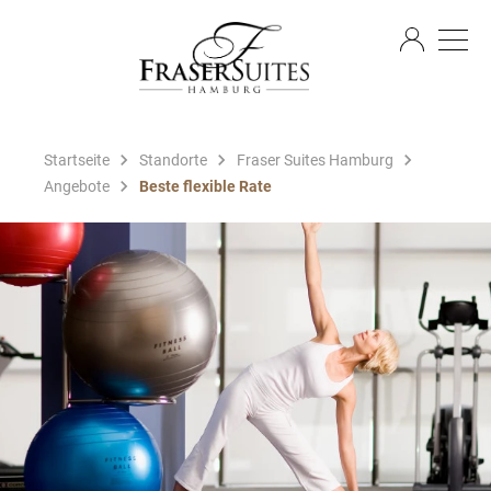
DE
Startseite
Standorte
Fraser Suites Hamburg
Angebote
Beste flexible Rate