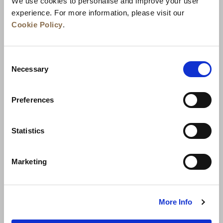
We use cookies to personalise and improve your user
experience. For more information, please visit our
Cookie Policy
.
Consent
Necessary
Selection
Preferences
Neuigkeiten
Unternehmensentwicklung
Statistics
Karriere
Kontakt
Bestpreisgarantie
Marketing
Datenschutzerklärung
Cookie-Erklärung
Nutzungsbestimmungen
Sitemap
More Info