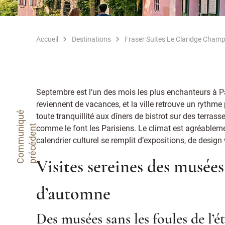
Accueil
Destinations
Fraser Suites Le Claridge Champ
Septembre est l’un des mois les plus enchanteurs à Par
reviennent de vacances, et la ville retrouve un rythme
C
o
m
m
u
n
i
q
u
é
p
r
é
c
é
d
e
n
toute tranquillité aux dîners de bistrot sur des terras
comme le font les Parisiens. Le climat est agréableme
t
calendrier culturel se remplit d’expositions, de desig
Visites sereines des musées
d’automne
Des musées sans les foules de l’é