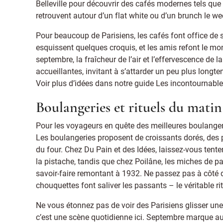
Belleville pour découvrir des cafés modernes tels qu
retrouvent autour d’un flat white ou d’un brunch le we
Pour beaucoup de Parisiens, les cafés font office de sal
esquissent quelques croquis, et les amis refont le m
septembre, la fraîcheur de l’air et l’effervescence de l
accueillantes, invitant à s’attarder un peu plus longt
Voir plus d’idées dans notre guide Les incontournabl
Boulangeries et rituels du matin
Pour les voyageurs en quête des meilleures boulanger
Les boulangeries proposent de croissants dorés, des p
du four. Chez Du Pain et des Idées, laissez-vous tente
la pistache, tandis que chez Poilâne, les miches de pa
savoir-faire remontant à 1932. Ne passez pas à côté de
chouquettes font saliver les passants – le véritable rit
Ne vous étonnez pas de voir des Parisiens glisser une 
c’est une scène quotidienne ici. Septembre marque aus