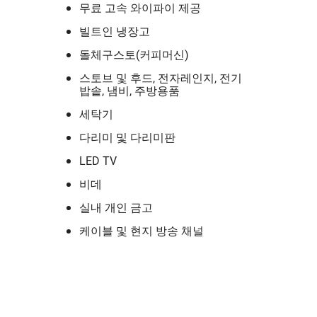
무료 고속 와이파이 제공
빌트인 냉장고
돌체구스토(커피머신)
스토브 및 후드, 전자레인지, 전기
밥솥, 냄비, 주방용품
세탁기
다리미 및 다리미판
LED TV
비데
실내 개인 금고
케이블 및 현지 방송 채널