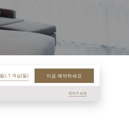
들), 1 객실(들)
지금 예약하세요
최저가 보장