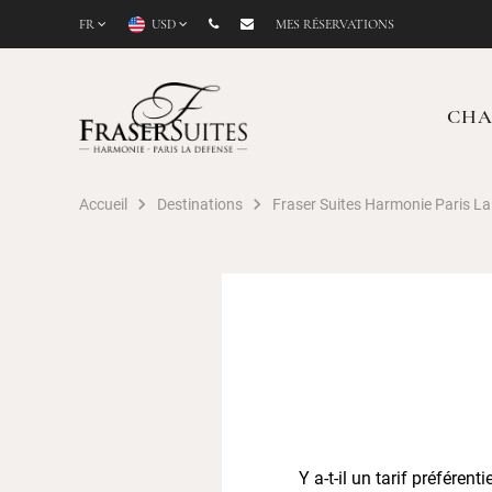
FR
USD
MES RÉSERVATIONS
CHA
Accueil
Destinations
Fraser Suites Harmonie Paris L
Y a-t-il un tarif préférent