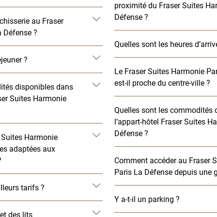
proximité du Fraser Suites Ha
Défense ?
nchisserie au Fraser
a Défense ?
Quelles sont les heures d’arriv
éjeuner ?
Le Fraser Suites Harmonie Pa
est-il proche du centre-ville ?
ités disponibles dans
ser Suites Harmonie
Quelles sont les commodités 
l’appart-hôtel Fraser Suites H
Défense ?
r Suites Harmonie
les adaptées aux
?
Comment accéder au Fraser S
Paris La Défense depuis une ga
lleurs tarifs ?
Y a-t-il un parking ?
et des lits