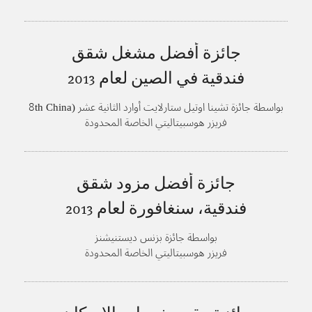
جائزة أفضل مشغل شقق
فندقية في الصين لعام
2013
بواسطة جائزة تشينا اوتيل ستارلايت أوارد الثانية عشر (8th China
Hotel Starlight Awards)، منتدى فندق مركز آسيا
فريزر هوسبيتاليتي الخاصة المحدودة
جائزة أفضل مزود شقق
فندقية، سنغافورة لعام
2013
بواسطة جائزة بزنس ديستنيشنز
فريزر هوسبيتاليتي الخاصة المحدودة