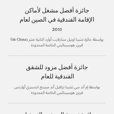
جائزة أفضل مشغل لأماكن
الإقامة الفندقية في الصين لعام
2011
بواسطة جائزة تشينا اوتيل ستارلايت أوارد الثانية عشر (6th China
Hotel Starlight Awards)، منتدى فندق مركز آسيا
فريزر هوسبيتاليتي الخاصة المحدودة
جائزة أفضل مزود للشقق
الفندقية للعام
بواسطة إم آند سي تشينا ترافيل آند ميتينج اندستري أواردس
فريزر هوسبيتاليتي الخاصة المحدودة