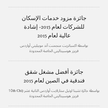
جائزة مزود خدمات الإسكان
للشركات لعام 2015- إشادة
عالية لعام
2015
بواسطة اكسباتريت منجمنت آند موبيليتي أواردس
فريزر هوسبيتاليتي الخاصة المحدودة
جائزة أفضل مشغل شقق
فندقية في الصين لعام
2015
بواسطة جائزة تشينا اوتيل ستارلايت أواردس الثانية عشر (10th Chi
na Hotel Starlight Awards)، منتدى فندق مركز آسيا
فريزر هوسبيتاليتي الخاصة المحدودة