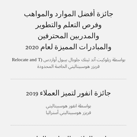
جائزة أفضل الموارد والمواهب
وفرص التعلم والتطوير
والمدربين المحترفين
والمبادرات المميزة لعام
2020
بواسطة ريلوكيت آند ثينك جلوبال بيبول أواردس (Relocate and T
hink Global People Awards)
فريزر هوسبيتاليتي الخاصة المحدودة
جائزة انفور لتميز العملاء
2019
بواسطة انفور هوسبيتاليتي
فريزر هوسبيتاليتي أستراليا