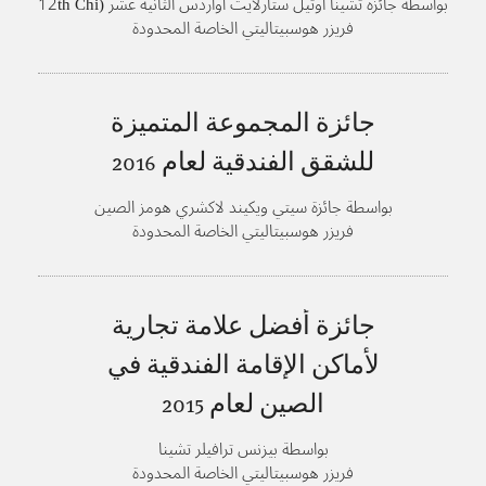
بواسطة جائزة تشينا اوتيل ستارلايت أواردس الثانية عشر (12th Chi
na Hotel Starlight Awards)، منتدى فندق مركز آسيا
فريزر هوسبيتاليتي الخاصة المحدودة
جائزة المجموعة المتميزة
للشقق الفندقية لعام
2016
بواسطة جائزة سيتي ويكيند لاكشري هومز الصين
فريزر هوسبيتاليتي الخاصة المحدودة
جائزة أفضل علامة تجارية
لأماكن الإقامة الفندقية في
الصين لعام
2015
بواسطة بيزنس ترافيلر تشينا
فريزر هوسبيتاليتي الخاصة المحدودة