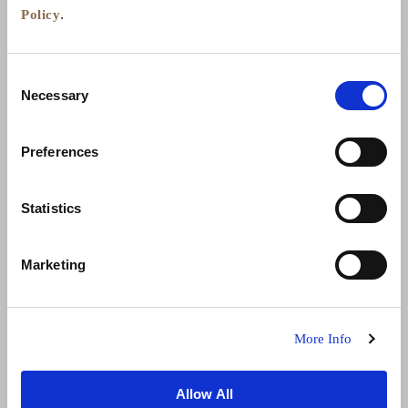
Policy
.
Consent
Necessary
Selection
Preferences
الأخبار
تطوير الأعمال
الوظائف
تواصل معنا
Statistics
ضمان أفضل سعر
سياسة الخصوصية
Marketing
إعلان ملفات تعريف الارتباط
شروط الاستخدام
خريطة المواقع
More Info
Allow All