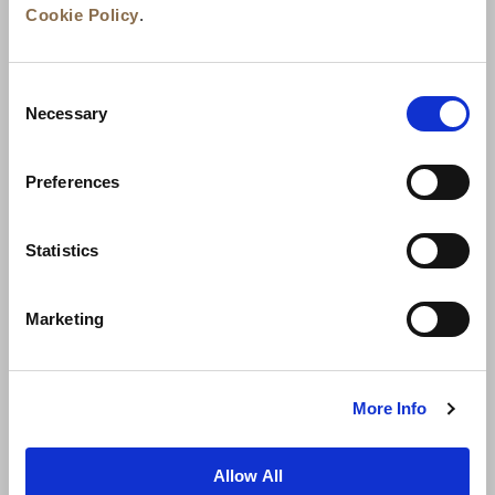
Cookie Policy
.
Consent
Necessary
Selection
Actualités
Développement commercial
Preferences
Postes à pourvoir
Nous contacter
Meilleurs tarifs garantis
Statistics
Charte de confidentialité
Marketing
Déclaration relative aux cookies
Conditions d’utilisation
Carte du site
More Info
Allow All