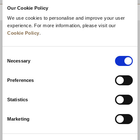
Our Cookie Policy
KEMBALI KE ATAS
We use cookies to personalise and improve your user
experience. For more information, please visit our
Cookie Policy
.
Consent
Necessary
Selection
Preferences
Berita
Pengembangan Bisnis
Karier
Statistics
Hubungi Kami
Jaminan Tarif Terbaik
Marketing
Kebijakan Privasi
Pernyataan Cookie
Ketentuan Penggunaan
Peta Situs