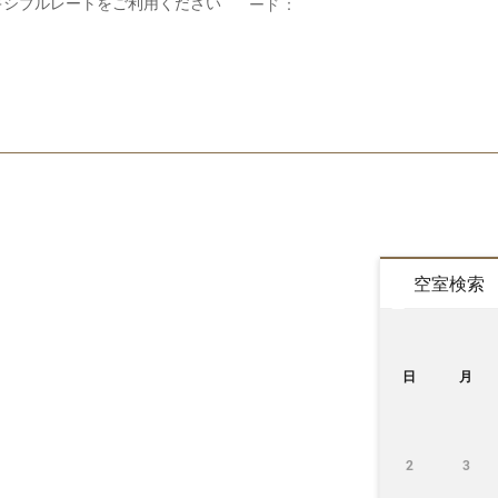
キシブルレートをご利用ください
ード：
空室検索
日
月
2
3