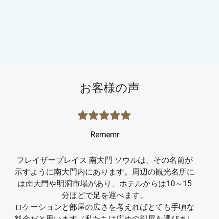
お客様の声
Rememr
フレイザープレイス 南大門 ソウルは、その名前が
フ
示すように南大門内にあります。周辺の観光名所に
部
は南大門や明洞市場があり、ホテルからは10～15
く
分ほどで足を運べます。
W
ロケーションと部屋の広さを考えればとても手頃な
食
料金だと思います（私たちは広めの部屋を選びまし