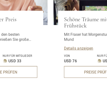
er Preis
Schöne Träume mi
Frühstück
n den besten
Mit Fraser hat Morgenstund Gold im
nießen Sie große
Mund
Details anzeigen
NUR FÜR MITGLIEDER
VON
NUR FÜ
USD 33
USD 76
US
SE PRÜFEN
PREISE PRÜ