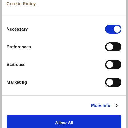
Cookie Policy
.
Consent
Necessary
Selection
Preferences
Berita
Pengembangan Bisnis
Karier
Statistics
Hubungi Kami
Jaminan Tarif Terbaik
Marketing
Kebijakan Privasi
Pernyataan Cookie
Ketentuan Penggunaan
Peta Situs
More Info
Allow All