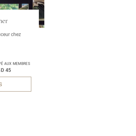
ner
uceur chez
VÉ AUX MEMBRES
D 45
S