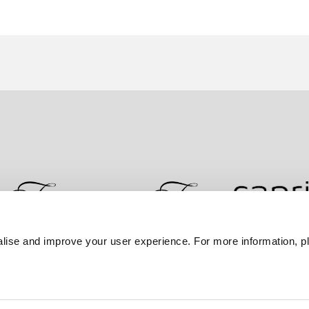
lise and improve your user experience. For more information, pl
l
Postes à pourvoir
Nous contacter
Meilleurs tarifs ga
ation relative aux cookies
Conditions d’utilisation
Carte du 