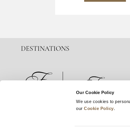
DESTINATIONS
Our Cookie Policy
We use cookies to persona
Actualités
Développement commercia
our
Cookie Policy
.
Déclar