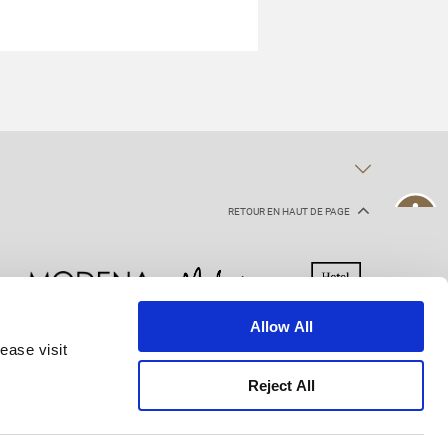
RETOUR EN HAUT DE PAGE
Allow All
ease visit
rantis
Charte de confidentialité
Reject All
site