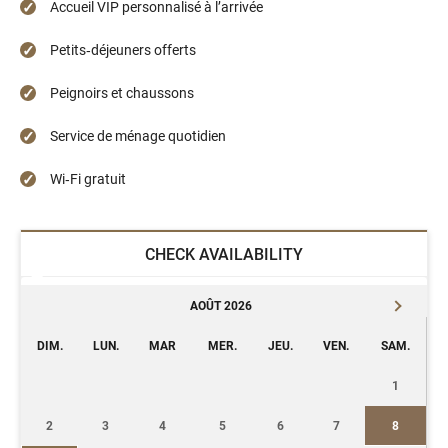
Accueil VIP personnalisé à l’arrivée
Petits‑déjeuners offerts
Peignoirs et chaussons
Service de ménage quotidien
Wi‑Fi gratuit
CHECK AVAILABILITY
AOÛT 2026
DIM.
LUN.
MAR
MER.
JEU.
VEN.
SAM.
1
2
3
4
5
6
7
8