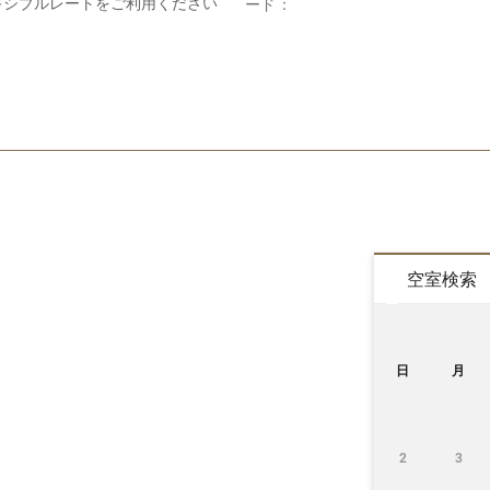
キシブルレートをご利用ください
ード：
空室検索
日
月
2
3