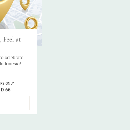
 Feel at
to celebrate
Indonesia!
RS ONLY
D 66
認