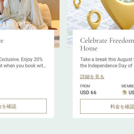
ve
Celebrate Freedom,
Home
xclusive. Enjoy 20%
Take a break this August 
t when you book with
the Independence Day of 
詳細を見る
FROM
MEMBE
USD 66
US
金を確認
料金を確