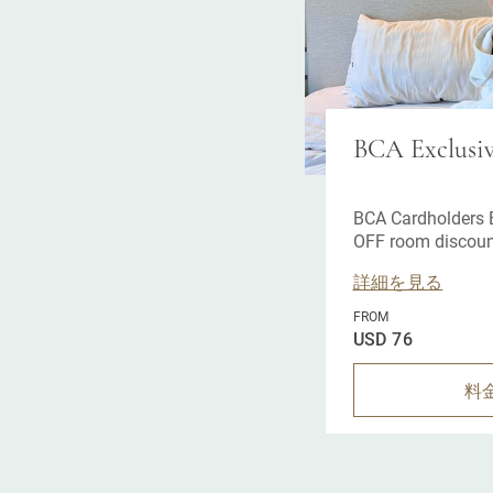
BCA Exclusi
BCA Cardholders E
OFF room discoun
a BCA credit card.
詳細を見る
FROM
USD 76
料