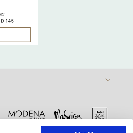
%割引でご予約
限定
SD 145
認