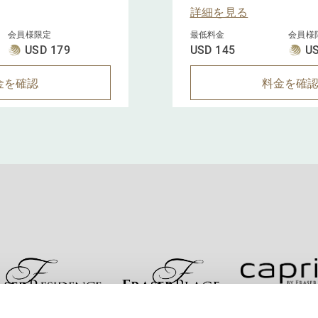
レキシブルレートから5
詳細を見る
いただけます。
会員様限定
最低料金
会員様
USD 179
USD 145
U
金を確認
料金を確