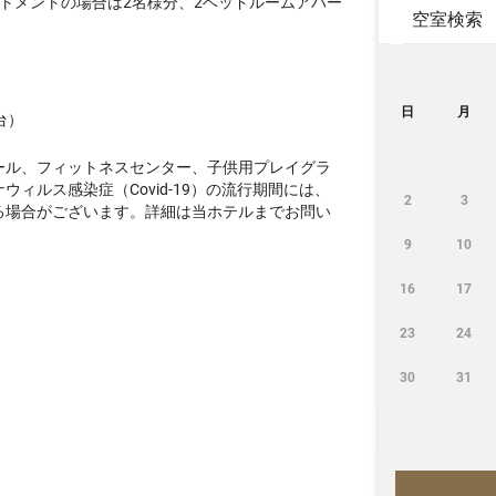
トメントの場合は2名様分、2ベッドルームアパー
空室検索
日
月
台）
ール、フィットネスセンター、子供用プレイグラ
ィルス感染症（Covid-19）の流行期間には、
2
3
る場合がございます。詳細は当ホテルまでお問い
9
10
16
17
23
24
30
31