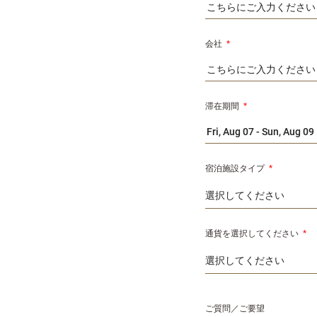
会社
*
滞在期間
*
宿泊施設タイプ
*
通貨を選択してください
*
ご質問／ご要望