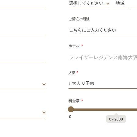
選択してください
ご滞在の理由
ホテル
*
人数
*
1 大人, 0 子供
料金帯
*
0
0
‐
2000