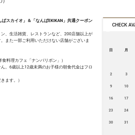
の）
んばスカイオ」＆「なんばEKIKAN」共通クーポン
CHECK AV
ン、生活雑貨、レストランなど、200店舗以上が
す。また一部ご利用いただけない店舗がございま
日
月
/ 洋食料理カフェ「ナンバリボン」）
ん。6歳以上12歳未満のお子様の朝食代金はフロ
2
3
だきます。）
9
10
16
17
23
24
30
31