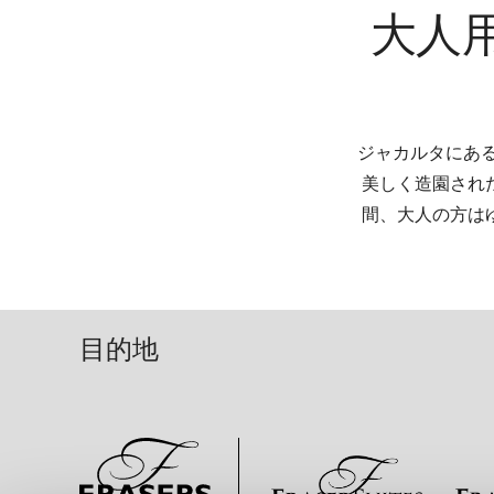
大人
ジャカルタにある
美しく造園され
間、大人の方は
目的地