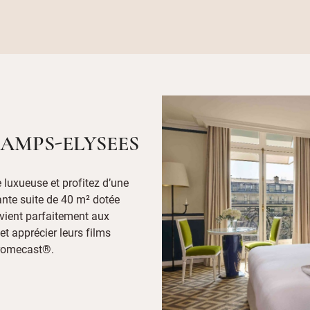
HAMPS-ELYSEES
e luxueuse et profitez d’une
ante suite de 40 m² dotée
nvient parfaitement aux
t apprécier leurs films
hromecast®.