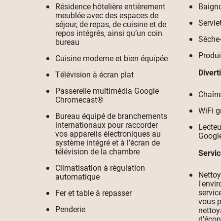
Résidence hôtelière entièrement
Baign
meublée avec des espaces de
Servie
séjour, de repas, de cuisine et de
repos intégrés, ainsi qu’un coin
Sèche
bureau
Produi
Cuisine moderne et bien équipée
Diver
Télévision à écran plat
Passerelle multimédia Google
Chaîne
Chromecast®
WiFi g
Bureau équipé de branchements
internationaux pour raccorder
Lecteu
vos appareils électroniques au
Googl
système intégré et à l’écran de
télévision de la chambre
Servi
Climatisation à régulation
Nettoy
automatique
l'envi
servic
Fer et table à repasser
vous p
Penderie
nettoy
d'écon