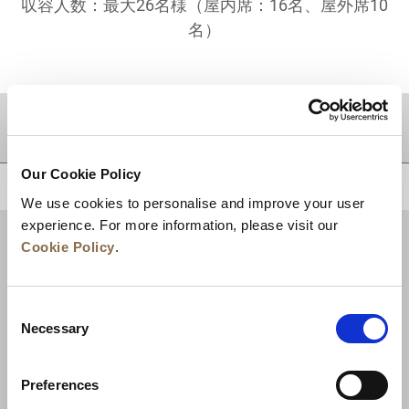
収容人数：最大26名様（屋内席：16名、屋外席10
名）
目的地
Our Cookie Policy
トップに戻る
We use cookies to personalise and improve your user
experience. For more information, please visit our
Cookie Policy
.
Consent
Necessary
Selection
Preferences